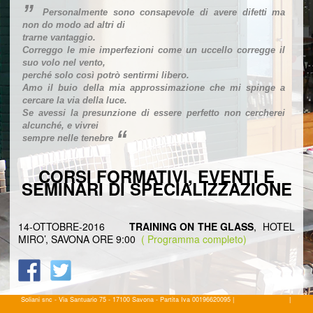
”
Personalmente sono consapevole di avere difetti ma
non do modo ad altri di
trarne vantaggio.
Correggo le mie imperfezioni come un uccello corregge il
suo volo nel vento,
perché solo così potrò sentirmi libero.
Amo il buio della mia approssimazione che mi spinge a
cercare la via della luce.
Se avessi la presunzione di essere perfetto non cercherei
alcunché, e vivrei
“
sempre nelle tenebre
CORSI FORMATIVI, EVENTI E
SEMINARI DI SPECIALIZZAZIONE
14-OTTOBRE-2016
TRAINING ON THE GLASS
, HOTEL
MIRO’, SAVONA ORE 9:00
( Programma completo)
Soliani snc - Via Santuario 75 - 17100 Savona - Partita Iva 00196620095 |
COOKIE POLICY
|
PRIVA
POLICY