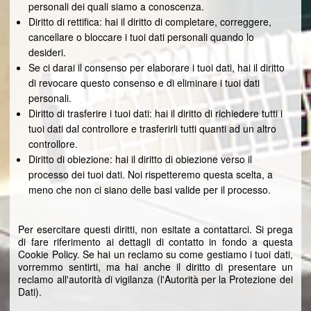
personali dei quali siamo a conoscenza.
Diritto di rettifica: hai il diritto di completare, correggere,
cancellare o bloccare i tuoi dati personali quando lo
desideri.
Se ci darai il consenso per elaborare i tuoi dati, hai il diritto
di revocare questo consenso e di eliminare i tuoi dati
personali.
Diritto di trasferire i tuoi dati: hai il diritto di richiedere tutti i
tuoi dati dal controllore e trasferirli tutti quanti ad un altro
controllore.
Diritto di obiezione: hai il diritto di obiezione verso il
processo dei tuoi dati. Noi rispetteremo questa scelta, a
meno che non ci siano delle basi valide per il processo.
Per esercitare questi diritti, non esitate a contattarci. Si prega
di fare riferimento ai dettagli di contatto in fondo a questa
Cookie Policy. Se hai un reclamo su come gestiamo i tuoi dati,
vorremmo sentirti, ma hai anche il diritto di presentare un
reclamo all'autorità di vigilanza (l'Autorità per la Protezione dei
Dati).