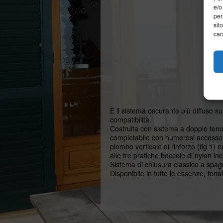
e/o
per
sit
car
È il sistema oscurante più diffuso sul
compatibilità.
Costruita con sistema a doppio tenon
completabile con numerosi accessori 
piombo verticale di rinforzo (fig 1) e
alle tre pratiche boccole di nylon inc
Sistema di chiusura classico a spag
Disponibile in tutte le essenze, ton