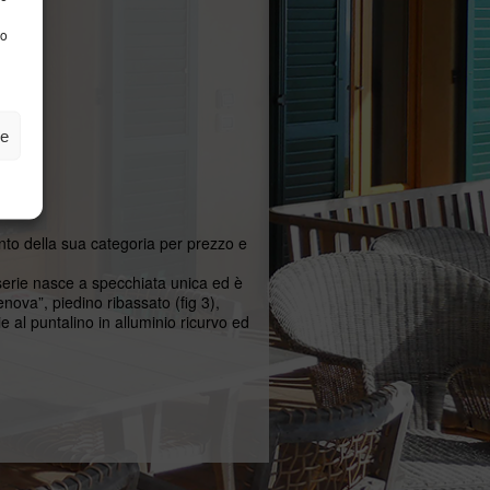
to
ze
mento della sua categoria per prezzo e
 serie nasce a specchiata unica ed è
nova”, piedino ribassato (fig 3),
ie al puntalino in alluminio ricurvo ed