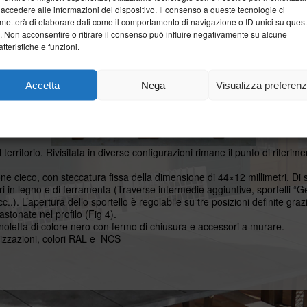
 accedere alle informazioni del dispositivo. Il consenso a queste tecnologie ci
metterà di elaborare dati come il comportamento di navigazione o ID unici su ques
o. Non acconsentire o ritirare il consenso può influire negativamente su alcune
atteristiche e funzioni.
Accetta
Nega
Visualizza preferen
Cookie Policy
Dichiarazione sulla Privacy
 territorio. Rivisitata in diverse configurazioni rimane il punto di riferi
e cieco, con steccatura fissa della dimensione di 44×12 millimetri. Di
in legno e di ferramenta (Traverse intermedie aggiuntive, sportelli “Ge
cc..). L’apertura dello sportello è regolabile su tre posizioni definite graz
astonate nel profilo (Fig 4).
noletta di colore nero con fermo di chiusura e accessori a murare.
alizzazioni, colori RAL e NCS