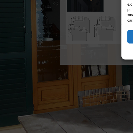
e/o
per
sit
car