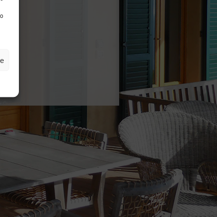
to
ze