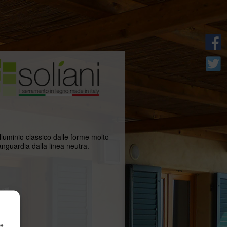
lluminio classico dalle forme molto
anguardia dalla linea neutra.
re