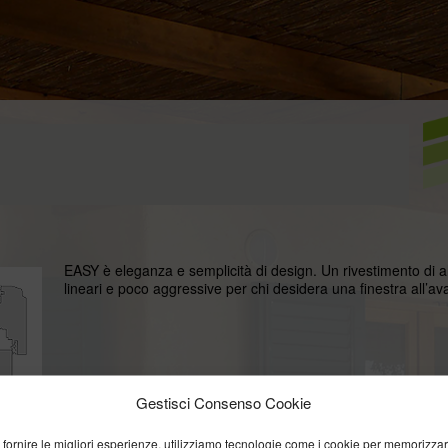
EASY è eleganza e semplicità di design. Un rivestimento di a
lineari e poco aggressive per chi desidera una finestra all’av
Gestisci Consenso Cookie
 fornire le migliori esperienze, utilizziamo tecnologie come i cookie per memorizza