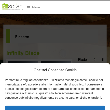
Menu
Finestre
Infinity Blade
Blade è il
sistema
integrato che
Gestisci Consenso Cookie
consente la
realizzazione
Per fornire le migliori esperienze, utilizziamo tecnologie come i cookie per
delle grandi
memorizzare e/o accedere alle informazioni del dispositivo. Il consenso a
vetrate con
queste tecnologie ci permetterà di elaborare dati come il comportamento di
tecnica a
navigazione o ID unici su questo sito. Non acconsentire o ritirare il
“facciata
consenso può influire negativamente su alcune caratteristiche e funzioni.
continua”. Un
insieme di
settori e profili