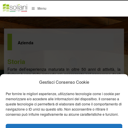
Menu
Azienda
Storia
Forte dell’esperienza maturata in oltre 50 anni di attività, la
Soliani è una delle aziende più apprezzate nel panorama degli
infissi con particolare riferimento a finestre in legno e legno-
Gestisci Consenso Cookie
alluminio. Soliani produce con successo ogni giorno
serramenti tecnologicamente avanzati e dalle performance
Per fornire le migliori esperienze, utilizziamo tecnologie come i cookie per
termiche garantite con particolare attenzione alla cura delle
memorizzare e/o accedere alle informazioni del dispositivo. Il consenso a
finiture ed alla assistenza pre e post vendita verso i propri
queste tecnologie ci permetterà di elaborare dati come il comportamento di
rivenditori.
navigazione o ID unici su questo sito. Non acconsentire o ritirare il
consenso può influire negativamente su alcune caratteristiche e funzioni.
Tutti i partner commerciali della Soliani hanno una pluriennale
esperienza nella progettazione e realizzazione di finestre e
serramenti e sono preparati per seguire il cliente nello studio