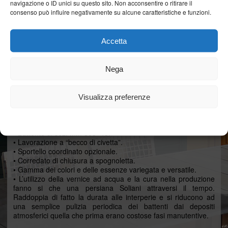
navigazione o ID unici su questo sito. Non acconsentire o ritirare il
consenso può influire negativamente su alcune caratteristiche e funzioni.
Accetta
Nega
Questo tipo di persiana nasce esclusivamente per sostituire le
Visualizza preferenze
vecchie chiusure presenti nei centri storici italiani. Le palette di
sezione larga e la cornice lavovorate, donano uno stile dal
Cookie Policy
Dichiarazione sulla Privacy
sapore particolarmente ricercato.
• Battente di sez. mm 805×45.
• Lavorazione a “becco di civetta”.
• Sportello coordinato opzionale.
• Corredato di chiusura a spognoletta.
• Gamma dei colori e delle essenze variegata e versatile.
• L’utilizzo della vernice ad acqua e la cura nella produzione
fanno si che una persiana Soliani attraversi il tempo.
Raddoppia di fatto la durata alle interperie e si riducono ad
una semplice pulizia periodica dei battenti dai depositi
atmosferici quella che prima erano costose fasi manutentive.