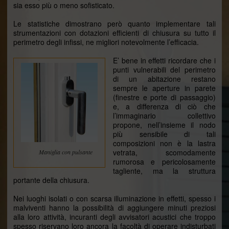
sia esso più o meno sofisticato.
Le statistiche dimostrano però quanto implementare tali
strumentazioni con dotazioni efficienti di chiusura su tutto il
perimetro degli infissi, ne migliori notevolmente l’efficacia.
E’ bene in effetti ricordare che i
punti vulnerabili del perimetro
di un abitazione restano
sempre le aperture in parete
(finestre e porte di passaggio)
e, a differenza di ciò che
l’immaginario collettivo
propone, nell’insieme il nodo
più sensibile di tali
composizioni non è la lastra
vetrata, scomodamente
Maniglia con pulsante
rumorosa e pericolosamente
tagliente, ma la struttura
portante della chiusura.
Nei luoghi isolati o con scarsa illuminazione in effetti, spesso i
malviventi hanno la possibilità di aggiungere minuti preziosi
alla loro attività, incuranti degli avvisatori acustici che troppo
spesso riservano loro ancora la facoltà di operare indisturbati