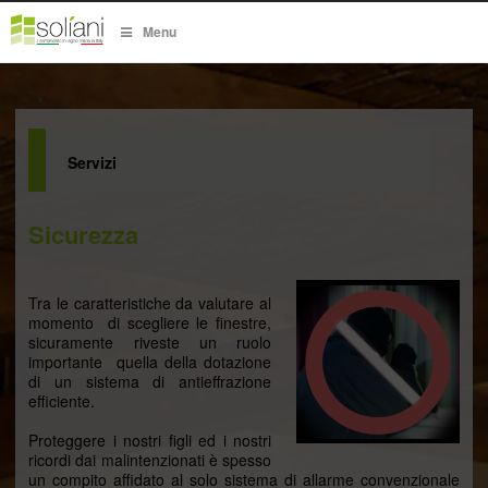
Menu
Servizi
Sicurezza
Tra le caratteristiche da valutare al
momento di scegliere le finestre,
sicuramente riveste un ruolo
importante quella della dotazione
di un sistema di antieffrazione
efficiente.
Proteggere i nostri figli ed i nostri
ricordi dai malintenzionati è spesso
un compito affidato al solo sistema di allarme convenzionale