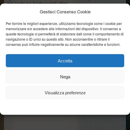
per pochi ma fondamentali attimi.
Gestisci Consenso Cookie
Dotare un infisso di un kit di ferramenta di sicurezza e di
vetro
Per fornire le migliori esperienze, utilizziamo tecnologie come i cookie per
antisfondamento
, sottrae ai
memorizzare e/o accedere alle informazioni del dispositivo. Il consenso a
ladri quel prezioso tempo che divide la casistica tra i furti
queste tecnologie ci permetterà di elaborare dati come il comportamento di
portati a termine con successo, ed il mero tentativo
navigazione o ID unici su questo sito. Non acconsentire o ritirare il
consenso può influire negativamente su alcune caratteristiche e funzioni.
Accetta
Nega
Visualizza preferenze
Cookie Policy
Dichiarazione sulla Privacy