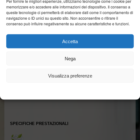
Per fornire le migliori esperienze, utilizziamo tecnologie come i cookie per
memorizzare e/o accedere alle informazioni del dispositivo. Il consenso a
FERRAMENTA ASSE 13
queste tecnologie ci permetterà di elaborare dati come il comportamento di
Tutti gli incontri ferramenta presentano spessori maggiorati quindi con maggiore
resistenza e classificazione contro il tentativo di scasso
navigazione o ID unici su questo sito. Non acconsentire o ritirare il
consenso può influire negativamente su alcune caratteristiche e funzioni.
Accetta
Nega
Visualizza preferenze
TRAVERSE TELAIO
Il telaio maestro è strutturato con traverse lunghe per inibire il contatto tra la superficie
umida e la testa del legno
Cookie Policy
Dichiarazione sulla Privacy
SPECIFICHE PRESTAZIONALI