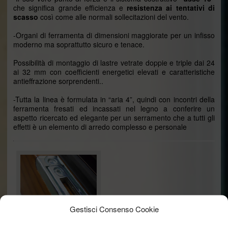
che significa grande efficienza e
resistenza ai tentativi di
scasso
così come alle normali sollecitazioni del vento.
-Organi di ferramenta di dimensioni maggiorate per un infisso
moderno ma soprattutto sicuro e tenace.
Possibilità di montaggio di lastre vetrate doppie e triple dai 24
ai 32 mm con coefficienti energetici elevati e caratteristiche
antieffrazione sorprendenti..
-Tutta la linea è formulata in “aria 4”, quindi con incontri della
ferramenta fresati ed incassati nel legno a conferire un
aspetto ricercato ed elegante per un serramento che a tutti gli
effetti è un elemento di arredo complesso e personale
Gestisci Consenso Cookie