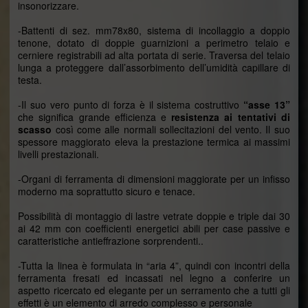
insonorizzare.
-Battenti di sez. mm78x80, sistema di incollaggio a doppio
tenone, dotato di doppie guarnizioni a perimetro telaio e
cerniere registrabili ad alta portata di serie. Traversa del telaio
lunga a proteggere dall’assorbimento dell’umidità capillare di
testa.
-Il suo vero punto di forza è il sistema costruttivo
“asse 13”
che significa grande efficienza e
resistenza ai tentativi di
scasso
così come alle normali sollecitazioni del vento. Il suo
spessore maggiorato eleva la prestazione termica ai massimi
livelli prestazionali.
-Organi di ferramenta di dimensioni maggiorate per un infisso
moderno ma soprattutto sicuro e tenace.
Possibilità di montaggio di lastre vetrate doppie e triple dai 30
ai 42 mm con coefficienti energetici abili per case passive e
caratteristiche antieffrazione sorprendenti..
-Tutta la linea è formulata in “aria 4”, quindi con incontri della
ferramenta fresati ed incassati nel legno a conferire un
aspetto ricercato ed elegante per un serramento che a tutti gli
effetti è un elemento di arredo complesso e personale