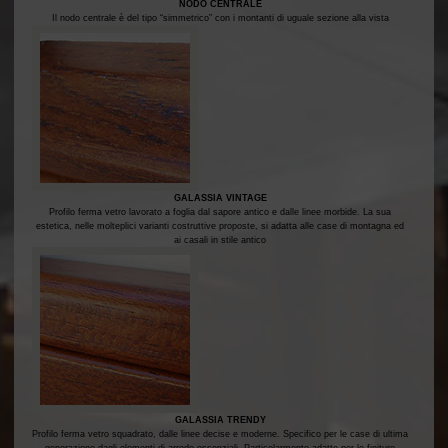
NODO CENTRALE
Il nodo centrale è del tipo “simmetrico” con i montanti di uguale sezione alla vista
GALASSIA VINTAGE
Profilo ferma vetro lavorato a foglia dal sapore antico e dalle linee morbide. La sua
estetica, nelle molteplici varianti costruttive proposte, si adatta alle case di montagna ed
ai casali in stile antico
GALASSIA TRENDY
Profilo ferma vetro squadrato, dalle linee decise e moderne. Specifico per le case di ultima
generazione dagli elementi di arredo essenziali. Particolarmente adatto per le finiture