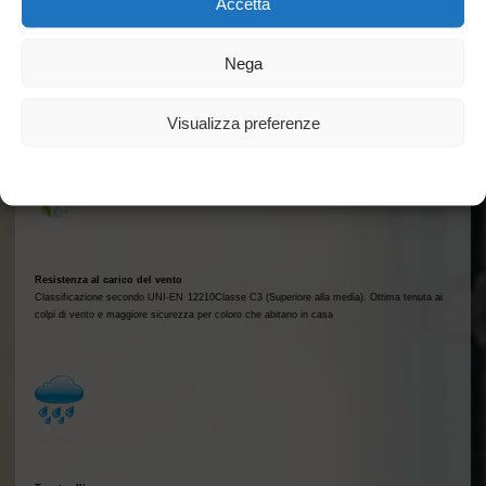
Accetta
Il telaio maestro è strutturato con traverse lunghe per inibire il contatto tra la superficie
umida e la testa del legno
Nega
Visualizza preferenze
SPECIFICHE PRESTAZIONALI
Cookie Policy
Dichiarazione sulla Privacy
Resistenza al carico del vento
Classificazione secondo UNI-EN 12210Classe C3 (Superiore alla media). Ottima tenuta ai
colpi di vento e maggiore sicurezza per coloro che abitano in casa