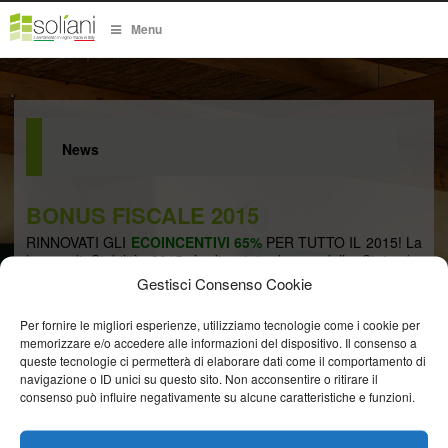
Menu
News
BONUS FISCALE 2015
RINNOVATI GLI
ECOINCENTIVI 65%
PER TUTTO IL 2015!
La
legge di Stabilità 2015 è diventata legge dello Stato (n.
190/2014), pubblicata sulla Gazzetta Ufficiale del 29 dicembre
Gestisci Consenso Cookie
2014 ed entrata in vigore il 1° gennaio 2015; il capitolo
“detrazioni” è contenuto nel comma 47.
Riqualificazione
Per fornire le migliori esperienze, utilizziamo tecnologie come i cookie per
energetica
Restano immutati i limiti di spesa e gli sconti fiscali,
memorizzare e/o accedere alle informazioni del dispositivo. Il consenso a
l’aliquota è fissata
al 65% per le spese sostenute fino al 31
queste tecnologie ci permetterà di elaborare dati come il comportamento di
dicembre 2015
; stessa scadenza e aliquota sono previste per
navigazione o ID unici su questo sito. Non acconsentire o ritirare il
quanto riguarda gli interventi sulle parti comuni degli edifici
consenso può influire negativamente su alcune caratteristiche e funzioni.
condominiali ammessi all’agevolazione. I limiti di trasmittanza
termica a seconda della zona climatica di riferimento e le
modalità di richiesta del bonus rimangono invariati. Gli