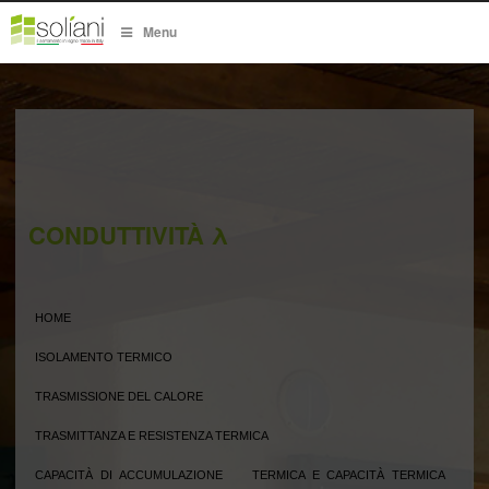
Menu
CONDUTTIVITÀ λ
HOME
ISOLAMENTO TERMICO
TRASMISSIONE DEL CALORE
TRASMITTANZA E RESISTENZA TERMICA
CAPACITÀ DI ACCUMULAZIONE TERMICA E CAPACITÀ TERMICA