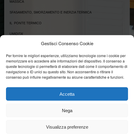
MASSICA
SFASAMENTO, SMORZAMENTO E INERZIA TERMICA
IL PONTE TERMICO
UMIDITA’
Gestisci Consenso Cookie
Per fornire le migliori esperienze, utilizziamo tecnologie come i cookie per
memorizzare e/o accedere alle informazioni del dispositivo. Il consenso a
queste tecnologie ci permetterà di elaborare dati come il comportamento di
navigazione o ID unici su questo sito. Non acconsentire o ritirare il
consenso può influire negativamente su alcune caratteristiche e funzioni.
Accetta
Unità di misura: W/(m• K) La trasmissione di calore per
conduzione costituisce il fenomeno di maggior rilevanza
Nega
per quanto riguarda l’isolamento termico degli edifici. La
conduttività termica dei materiali è la quantità di calore che
attraversa un metro cubo di un materiale dato,
Visualizza preferenze
determinando un gradiente di 1K (Kelvin). In un materiale
omogeneo il coefficiente di conduttività termica