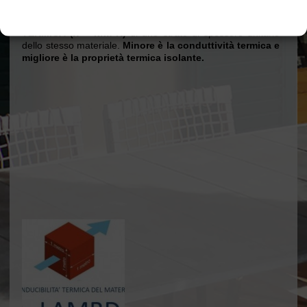
rappresenta una caratteristica fisica propria di quel
Cookie Policy
Dichiarazione sulla Privacy
materiale ed è definibile come la
CONDUTTANZA
TERMICA
(λ = w/m K)
di uno strato di spessore unitario
dello stesso materiale.
Minore è la conduttività termica e
migliore è la proprietà termica isolante.