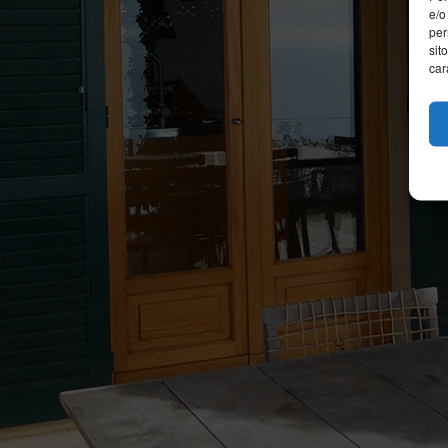
e/o
per
sit
car