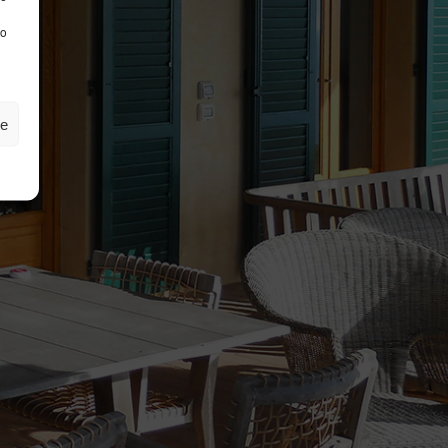
to
ze