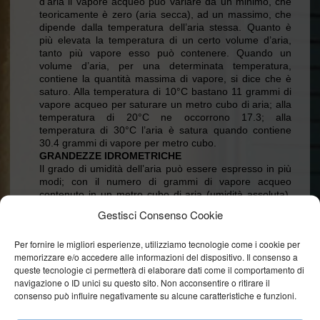
d’aria il vapore acqueo può variare da un minimo, che
teoricamente è zero (aria secca), ad un massimo, che
dipende dalla temperatura dell’aria stessa. Quanto è
più elevata la temperatura di un certo volume d’aria,
tanto più vapore esso può contenere. Quando un
volume d’aria, per una determinata temperatura,
contiene la quantità massima di vapore, si dice che è
saturo. Alla temperatura di 10°C bastano 11 grammi di
vapore acqueo per saturare un metro cubo di aria; alla
temperatura di 20°C ne occorrono 17.3; alla
temperatura di 30°C l’aria è satura quando contiene
30.4 grammi di vapore per metro cubo.
GRANDEZZE IDROMETRICHE
Il grado di umidità dell’aria può essere espresso in più
modi; con il numero di grammi di vapore acqueo
contenuto in un metro cubo di aria (umidità assoluta),
con il numero di grammi contenuto in un chilogrammo
Gestisci Consenso Cookie
di aria (umidità specifica) oppure con il rapporto tra il
contenuto reale di vapore e il contenuto che si
Per fornire le migliori esperienze, utilizziamo tecnologie come i cookie per
richiederebbe per la saturazione, cioè in altre parole,
memorizzare e/o accedere alle informazioni del dispositivo. Il consenso a
con l’effettiva percentuale della saturazione (umidità
queste tecnologie ci permetterà di elaborare dati come il comportamento di
relativa). L’umidità relativa è la grandezza che
navigazione o ID unici su questo sito. Non acconsentire o ritirare il
comunemente si presta meglio a rappresentare il grado
consenso può influire negativamente su alcune caratteristiche e funzioni.
di umidità dell’aria poiché permette di giudicare se un
dato ambiente, per una determinata temperatura, è più