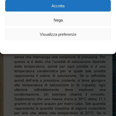
o meno lontano dalla saturazione. Usufruendo dei dati
Accetta
riportati precedentemente, se una certa quantità d’aria
con temperatura di 10°C possiede realmente 11
grammi di vapore per metro cubo, essa ha un’umidità
relativa del 100%; se per la stessa temperatura si
Nega
avessero 5.5 grammi di vapore acqueo per metro cubo,
l’umidità relativa sarebbe allora del 50%.
TEMPERATURA DI RUGIADA
Visualizza preferenze
Per definire il grado di umidità dell’aria generalmente
viene usata un’altra grandezza; la temperatura di
Cookie Policy
Dichiarazione sulla Privacy
rugiada. Questa viene definita come la temperatura alla
quale l’aria diventerebbe satura se venisse raffreddata
senza che intervenga una variazione di pressione. Per
questo si è detto che l’umidità di saturazione dipende
dalla temperatura; quindi per ogni umidità vi è una
temperatura caratteristica per la quale tale umidità
rappresenta il valore di saturazione. Se si raffredda
quindi dell’aria a pressione costante, si deve giungere
alla temperatura di saturazione (o di rugiada); ogni
ulteriore raffreddamento deve implicare una
condensazione. Un esempio chiarirà il concetto.
Supponiamo che una massa d’aria a 30°C abbia 17.3
grammi di vapore acqueo per metro cubo. Tale quantità
rappresenta la quantità massima di vapore contenibile
per aria che abbia una temperatura di 20°C. Se si