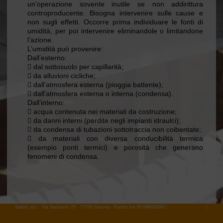
un’operazione sovente inutile se non addirittura
controproducente. Bisogna intervenire sulle cause e
non sugli effetti. Occorre prima individuare le fonti di
umidità, per poi intervenire eliminandole o limitandone
l’azione.
L’umidità può provenire:
Dall’esterno:
 dal sottosuolo per capillarità;
 da alluvioni cicliche;
 dall’atmosfera esterna (pioggia battente);
 dall’atmosfera esterna o interna (condensa).
Dall’interno:
 acqua contenuta nei materiali da costruzione;
 da danni interni (perdite negli impianti idraulci);
 da condensa di tubazioni sottotraccia non coibentate;
 da materiali con diversa conducibilità termica
(esempio ponti termici) e porosità che generano
fenomeni di condensa.
Soliani snc - Via Santuario 75 - 17100 Savona - Partita Iva 00196620095 |
COOKIE POLICY
|
PRIVA
POLICY