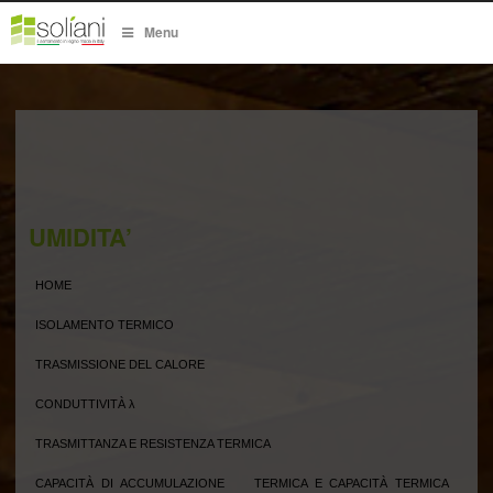
Menu
UMIDITA’
HOME
ISOLAMENTO TERMICO
TRASMISSIONE DEL CALORE
CONDUTTIVITÀ λ
TRASMITTANZA E RESISTENZA TERMICA
CAPACITÀ DI ACCUMULAZIONE TERMICA E CAPACITÀ TERMICA