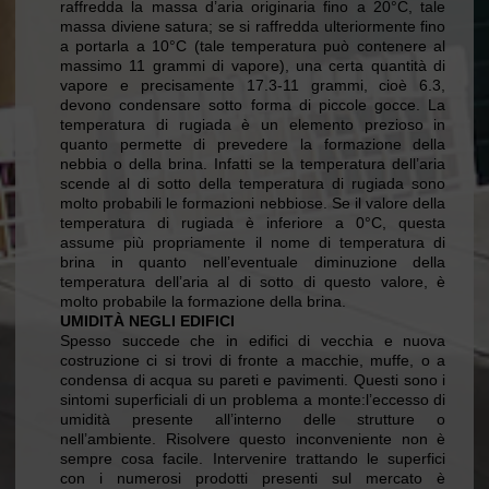
raffredda la massa d’aria originaria fino a 20°C, tale
massa diviene satura; se si raffredda ulteriormente fino
a portarla a 10°C (tale temperatura può contenere al
massimo 11 grammi di vapore), una certa quantità di
vapore e precisamente 17.3-11 grammi, cioè 6.3,
devono condensare sotto forma di piccole gocce. La
temperatura di rugiada è un elemento prezioso in
quanto permette di prevedere la formazione della
nebbia o della brina. Infatti se la temperatura dell’aria
scende al di sotto della temperatura di rugiada sono
molto probabili le formazioni nebbiose. Se il valore della
temperatura di rugiada è inferiore a 0°C, questa
assume più propriamente il nome di temperatura di
brina in quanto nell’eventuale diminuzione della
temperatura dell’aria al di sotto di questo valore, è
molto probabile la formazione della brina.
UMIDITÀ NEGLI EDIFICI
Spesso succede che in edifici di vecchia e nuova
costruzione ci si trovi di fronte a macchie, muffe, o a
condensa di acqua su pareti e pavimenti. Questi sono i
sintomi superficiali di un problema a monte:l’eccesso di
umidità presente all’interno delle strutture o
nell’ambiente. Risolvere questo inconveniente non è
sempre cosa facile. Intervenire trattando le superfici
con i numerosi prodotti presenti sul mercato è