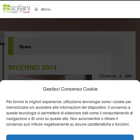
Menu
News
INVERNO 2014
L’inverno è alle
porte! Non farti
sorprendere dal
Gestisci Consenso Cookie
freddo.
Approfitta delle
Per fornire le migliori esperienze, utilizziamo tecnologie come i cookie per
detrazioni fiscali
memorizzare e/o accedere alle informazioni del dispositivo. Il consenso a
per la
queste tecnologie ci permetterà di elaborare dati come il comportamento di
riqualificazione
navigazione o ID unici su questo sito. Non acconsentire o ritirare il
energetica per
consenso può influire negativamente su alcune caratteristiche e funzioni.
assicurarti il
calore e l’eleganza di un infisso Soliani. Risparmio di
combustibile, comfort abitativo, sicurezza e abbattimento